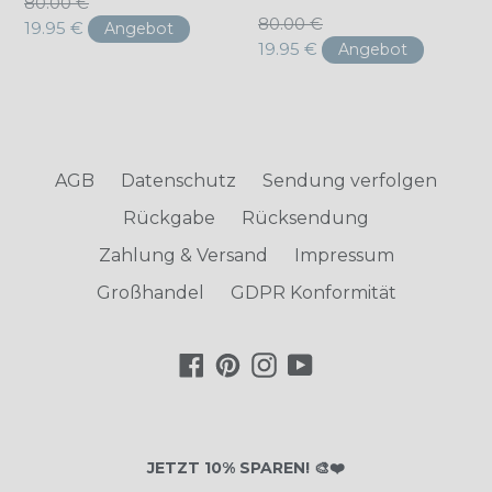
Normaler
80.00 €
Normaler
80.00 €
Preis
19.95 €
Angebot
Preis
19.95 €
Angebot
AGB
Datenschutz
Sendung verfolgen
Rückgabe
Rücksendung
Zahlung & Versand
Impressum
Großhandel
GDPR Konformität
Facebook
Pinterest
Instagram
YouTube
JETZT 10% SPAREN! 🎨❤️