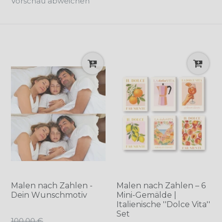
Vorschau abweichen
Malen nach Zahlen -
Malen nach Zahlen – 6
Dein Wunschmotiv
Mini-Gemälde |
Italienische ''Dolce Vita''
Set
Normaler
100.00 €