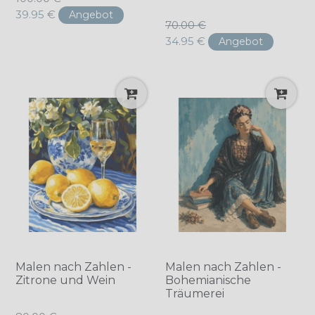
Preis
39.95 €
Angebot
Normaler
70.00 €
Preis
34.95 €
Angebot
Malen nach Zahlen -
Malen nach Zahlen -
Zitrone und Wein
Bohemianische
Träumerei