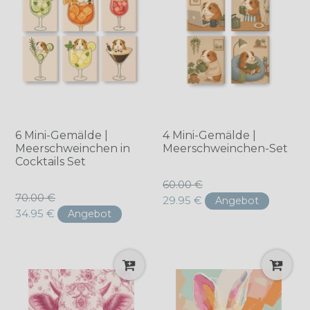
6 Mini-Gemälde |
4 Mini-Gemälde |
Meerschweinchen in
Meerschweinchen-Set
Cocktails Set
Normaler
60.00 €
Normaler
70.00 €
Preis
29.95 €
Angebot
Preis
34.95 €
Angebot