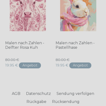
Malen nach Zahlen -
Malen nach Zahlen -
Delfter Rosa Kuh
Pastellhase
Normaler
Normaler
80.00 €
80.00 €
Preis
Preis
19.95 €
19.95 €
Angebot
Angebot
AGB
Datenschutz
Sendung verfolgen
Rückgabe
Rücksendung