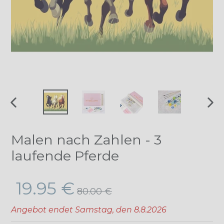
VORHERIGER
NÄ
SCHIEBER
SCH
Malen nach Zahlen - 3
laufende Pferde
Normaler
19.95 €
80.00 €
Preis
Angebot endet
Samstag, den 8.8.2026