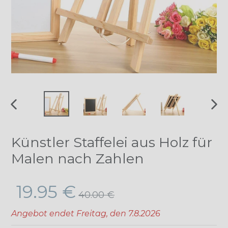
VORHERIGER
NÄ
SCHIEBER
SCH
Künstler Staffelei aus Holz für
Malen nach Zahlen
Normaler
19.95 €
40.00 €
Preis
Angebot endet
Freitag, den 7.8.2026