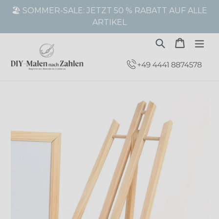
Direkt
🏖️ SOMMER-SALE: JETZT 50 % RABATT AUF ALLE
zum
ARTIKEL
Inhalt
Suchen
Warenk
Warenk
erw