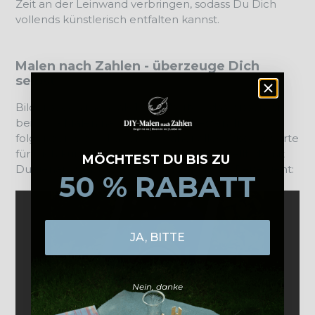
Zeit an der Leinwand verbringen, sodass Du Dich
vollends künstlerisch entfalten kannst.
Malen nach Zahlen - überzeuge Dich
selbst
Bilder sagen mehr als 1.000 Worte – das wissen wir
bei DIY - Malen nach Zahlen am besten. Im
folgenden Video haben wir daher alles Wissenswerte
für Dich kurz und knapp zusammengestellt, damit
MÖCHTEST DU BIS ZU
Du genau weißt, wohin die künstlerische Reise geht:
50 % RABATT
JA, BITTE
Nein, danke