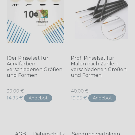
10er Pinselset für
Profi Pinselset für
Acrylfarben -
Malen nach Zahlen -
verschiedenen Größen
verschiedenen Größen
und Formen
und Formen
Normaler
Normaler
30.00 €
40.00 €
Preis
Preis
14.95 €
19.95 €
Angebot
Angebot
AGB
Datenschutz
Sendung verfolgen