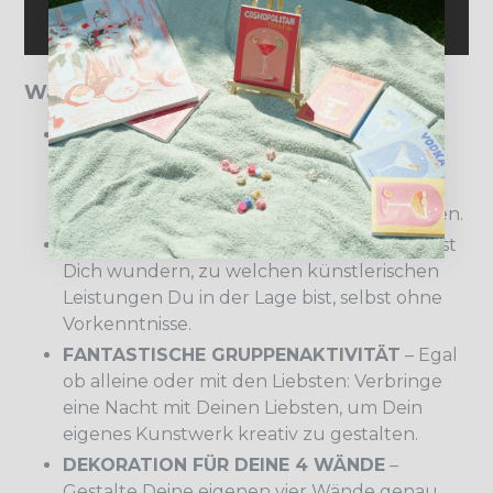
Warum DIY Malen nach Zahlen?
ENTSPANNUNG IM ALLTAG
– Lasse Deine
Gedanken schweifen und Dich von den
Sorgen des Alltags ablenken. Malen nach
Zahlen lässt Dich wieder zu Kräften kommen.
KÜNSTLERISCHE BEREICHERUNG
– Du wirst
Dich wundern, zu welchen künstlerischen
Leistungen Du in der Lage bist, selbst ohne
Vorkenntnisse.
FANTASTISCHE GRUPPENAKTIVITÄT
– Egal
ob alleine oder mit den Liebsten: Verbringe
eine Nacht mit Deinen Liebsten, um Dein
eigenes Kunstwerk kreativ zu gestalten.
DEKORATION FÜR DEINE 4 WÄNDE
–
Gestalte Deine eigenen vier Wände genau