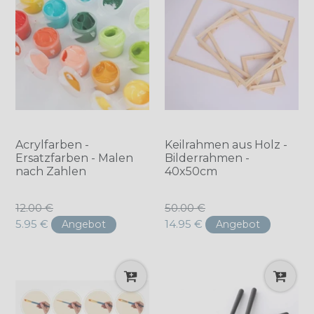
Acrylfarben -
Keilrahmen aus Holz -
Ersatzfarben - Malen
Bilderrahmen -
nach Zahlen
40x50cm
Normaler
Normaler
12.00 €
50.00 €
Preis
Preis
5.95 €
14.95 €
Angebot
Angebot