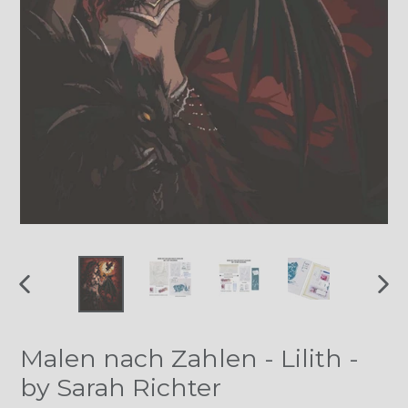
VORHERIGER
NÄ
SCHIEBER
SCH
Malen nach Zahlen - Lilith -
by Sarah Richter