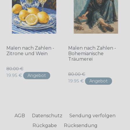
Malen nach Zahlen -
Malen nach Zahlen -
Zitrone und Wein
Bohemianische
Träumerei
Normaler
80.00 €
Normaler
80.00 €
Preis
19.95 €
Angebot
Preis
19.95 €
Angebot
AGB
Datenschutz
Sendung verfolgen
Rückgabe
Rücksendung