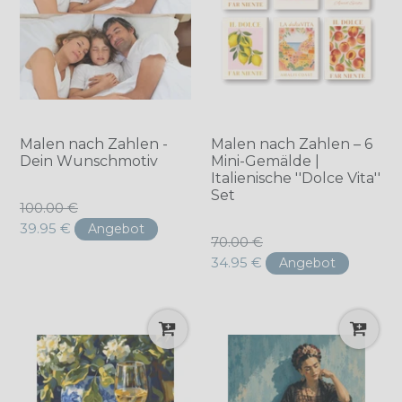
Malen nach Zahlen -
Malen nach Zahlen – 6
Dein Wunschmotiv
Mini-Gemälde |
Italienische ''Dolce Vita''
Set
Normaler
100.00 €
Preis
39.95 €
Angebot
Normaler
70.00 €
Preis
34.95 €
Angebot