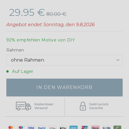
Normaler
29.95 €
80.00 €
Preis
Angebot endet
Sonntag, den 9.8.2026
92% empfehlen Motive von DIY
Rahmen
Auf Lager
IN DEN WARENKORB