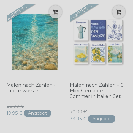
Malen nach Zahlen -
Malen nach Zahlen – 6
Traumwasser
Mini-Gemälde |
Sommer in Italien Set
Normaler
80.00 €
Normaler
70.00 €
Preis
19.95 €
Angebot
Preis
34.95 €
Angebot