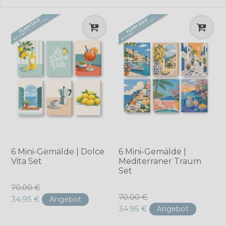
6 Mini-Gemälde | Dolce
6 Mini-Gemälde |
Vita Set
Mediterraner Traum
Set
Normaler
70.00 €
Normaler
70.00 €
Preis
34.95 €
Angebot
Preis
34.95 €
Angebot