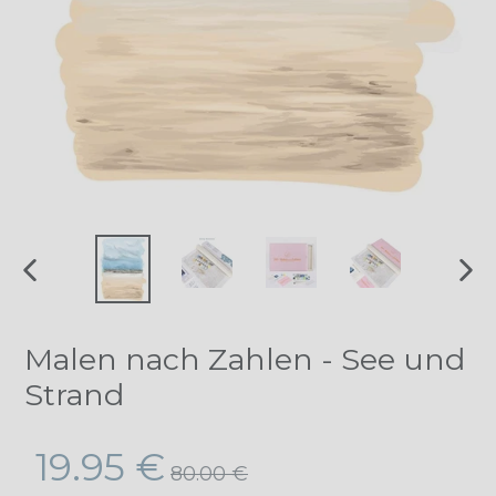
VORHERIGER
NÄ
SCHIEBER
SCH
Malen nach Zahlen - See und
Strand
Normaler
19.95 €
80.00 €
Preis