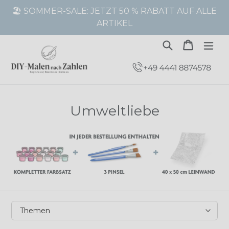
Direkt
🏖️ SOMMER-SALE: JETZT 50 % RABATT AUF ALLE
zum
ARTIKEL
Inhalt
Suchen
Warenk
Warenk
erw
Umweltliebe
Sortieren