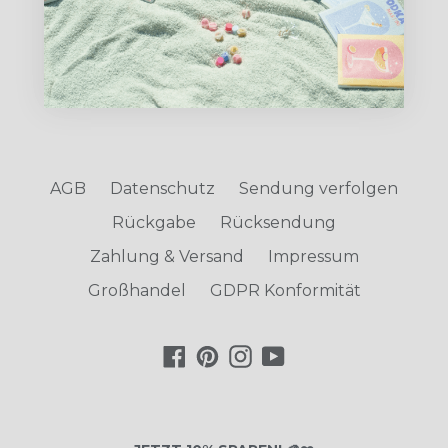
Preis
29.95 €
Angebot
AGB
Datenschutz
Sendung verfolgen
Rückgabe
Rücksendung
Zahlung & Versand
Impressum
Großhandel
GDPR Konformität
Facebook
Pinterest
Instagram
YouTube