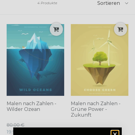
4 Produkte
Malen nach Zahlen -
Malen nach Zahlen -
Wilder Ozean
Grüne Power -
Zukunft
Normaler
80.00 €
Normaler
80.00 €
Preis
19.95 €
Angebot